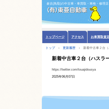
倉吉(鳥取)の中古車・車買取・車検・修理店
トップページ
アクセス
お車買取査
トップ
›
更新履歴
›
新着中古車２台（ハ
新着中古車２台（ハスラー 
https://twitter.com/touajidousya
2025年06月07日