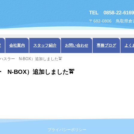
TEL 0858-22-6169
〒682-0806 鳥取県
定
会社案内
スタッフ紹介
お問い合わせ
専務ブログ
よく
スラー N-BOX）追加しました🚖
N-BOX）追加しました🚖
プライバシーポリシー