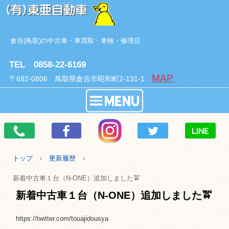
倉吉(鳥取)の中古車・車買取・車検・修理店
TEL 0858-22-6169
MAP
〒682-0806 鳥取県倉吉市昭和町2-131-1
トップ
›
更新履歴
›
新着中古車１台（N-ONE）追加しました🚖
新着中古車１台（N-ONE）追加しました🚖
https://twitter.com/touajidousya